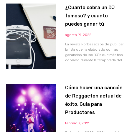
¿Cuanto cobra un DJ
famoso? y cuanto
puedes ganar tú
agosto 19, 2022
La revista Forbes acaba de publicar
la lista que ha elaborado con las
ganancias de los DJ´s que más han
cobrado durante la temporada del
Cómo hacer una canción
de Reggaetón actual de
éxito. Guía para
Productores
febrero 7, 2021