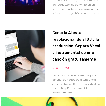
En los años 2005 y 2006, la música
de reggaetón se convirtió en un
estilo musical bastante popular. Las
raíces del reggaetón se remontan a
Cómo la AI esta
revolucionando el DJ y la
producción: Separa Vocal
e instrumental de una
canción gratuitamente
julio 2, 2020
Dividir las pistas en «stems» para
pinchar con ellos es la tendencia
actual entre los DJs. Tanto Virtual DJ
como Djay Pro han añadido
recientemente