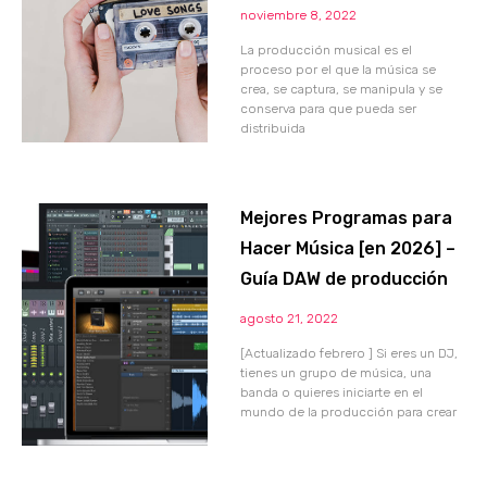
noviembre 8, 2022
La producción musical es el
proceso por el que la música se
crea, se captura, se manipula y se
conserva para que pueda ser
distribuida
Mejores Programas para
Hacer Música [en 2026] –
Guía DAW de producción
agosto 21, 2022
[Actualizado febrero ] Si eres un DJ,
tienes un grupo de música, una
banda o quieres iniciarte en el
mundo de la producción para crear