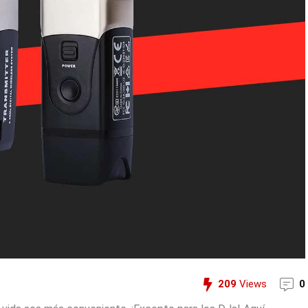
209
Views
0