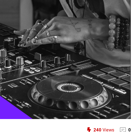
240
Views
0