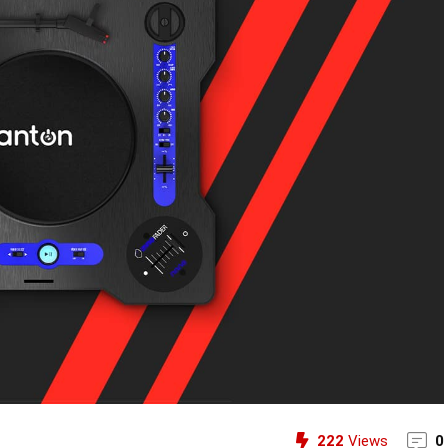
222
Views
0