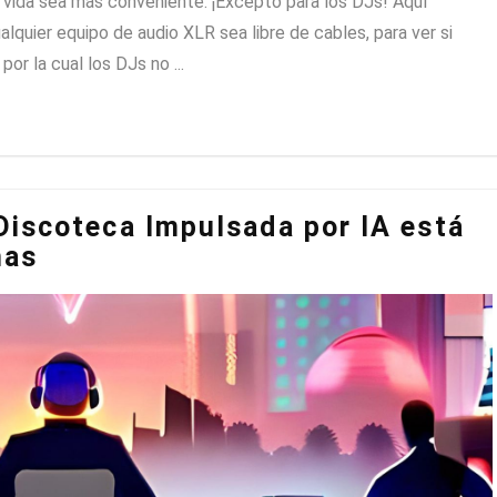
a vida sea más conveniente. ¡Excepto para los DJs! Aquí
lquier equipo de audio XLR sea libre de cables, para ver si
r la cual los DJs no ...
 Discoteca Impulsada por IA está
nas