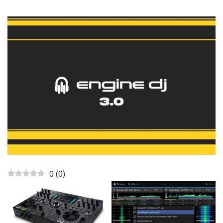
0
(
0
)