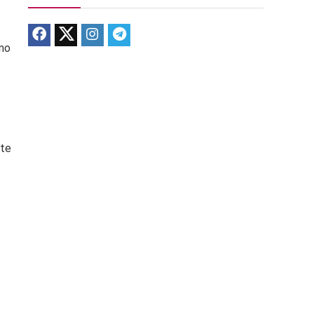
omo
nte