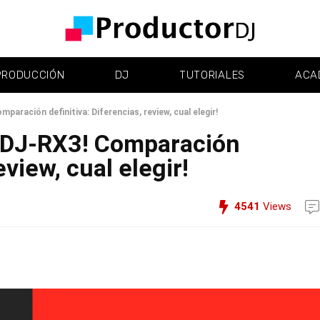
PRODUCCIÓN
DJ
TUTORIALES
ACA
aración definitiva: Diferencias, review, cual elegir!
XDJ-RX3! Comparación
eview, cual elegir!
4541
Views