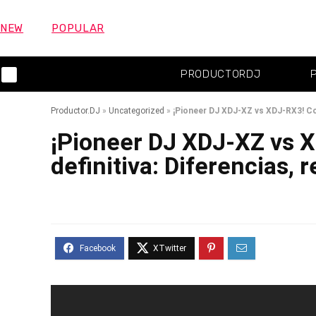
NEW
POPULAR
PRODUCTORDJ
Productor.DJ
»
Uncategorized
»
¡Pioneer DJ XDJ-XZ vs XDJ-RX3! Comp
¡Pioneer DJ XDJ-XZ vs 
definitiva: Diferencias, r