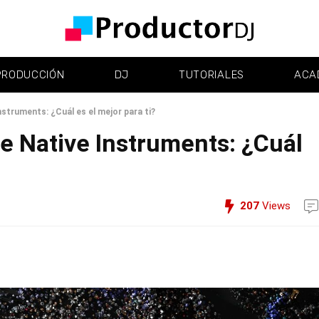
PRODUCCIÓN
DJ
TUTORIALES
ACA
struments: ¿Cuál es el mejor para ti?
 Native Instruments: ¿Cuál
207
Views