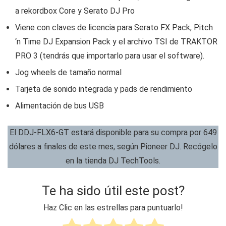
a rekordbox Core y Serato DJ Pro
Viene con claves de licencia para Serato FX Pack, Pitch
‘n Time DJ Expansion Pack y el archivo TSI de TRAKTOR
PRO 3 (tendrás que importarlo para usar el software).
Jog wheels de tamaño normal
Tarjeta de sonido integrada y pads de rendimiento
Alimentación de bus USB
El DDJ-FLX6-GT estará disponible para su compra por 649
dólares a finales de este mes, según Pioneer DJ. Recógelo
en la tienda DJ TechTools.
Te ha sido útil este post?
Haz Clic en las estrellas para puntuarlo!