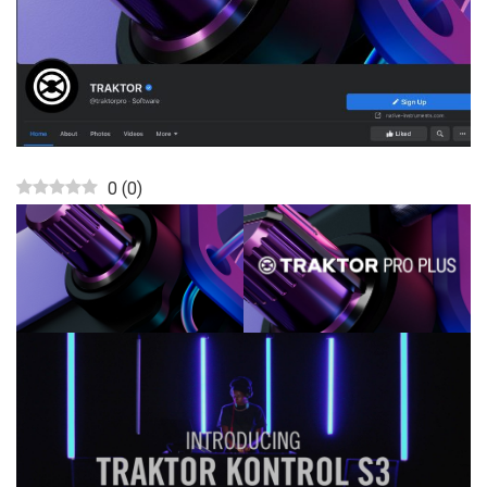
0
(
0
)