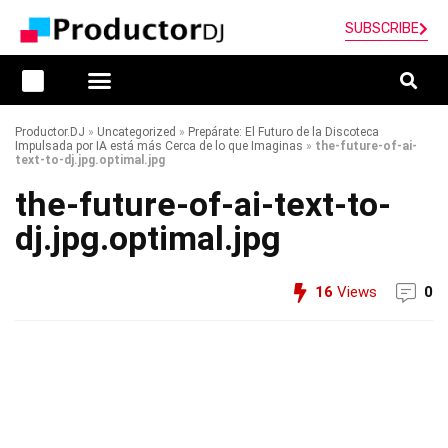
SUBSCRIBE
Productor.DJ
»
Uncategorized
»
Prepárate: El Futuro de la Discoteca
Impulsada por IA está más Cerca de lo que Imaginas
»
the-future-of-ai-
text-to-dj.jpg.optimal.jpg
the-future-of-ai-text-to-
dj.jpg.optimal.jpg
16
Views
0