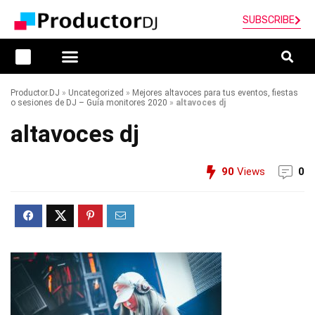
SUBSCRIBE
Productor.DJ
»
Uncategorized
»
Mejores altavoces para tus eventos, fiestas
o sesiones de DJ – Guía monitores 2020
»
altavoces dj
altavoces dj
90
Views
0