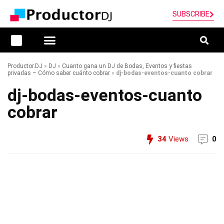
SUBSCRIBE
Productor.DJ
»
DJ
»
Cuanto gana un DJ de Bodas, Eventos y fiestas
privadas – Cómo saber cuánto cobrar
»
dj-bodas-eventos-cuanto cobrar
dj-bodas-eventos-cuanto
cobrar
34
Views
0