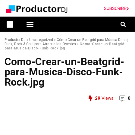
SUBSCRIBE
Productor.DJ
»
Uncategorized
»
Cómo Crear un Beatgrid para Música Disco,
Funk, Rock & Soul para Atraer a los Oyentes
»
Como-Crear-un-Beatgrid-
para-Musica-Disco-Funk-Rock.jpg
Como-Crear-un-Beatgrid-
para-Musica-Disco-Funk-
Rock.jpg
29
Views
0