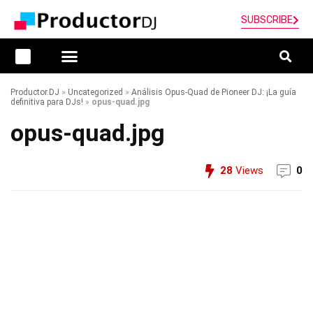
SUBSCRIBE
Productor.DJ
»
Uncategorized
»
Análisis Opus-Quad de Pioneer DJ: ¡La guía
definitiva para DJs!
»
opus-quad.jpg
opus-quad.jpg
28
Views
0