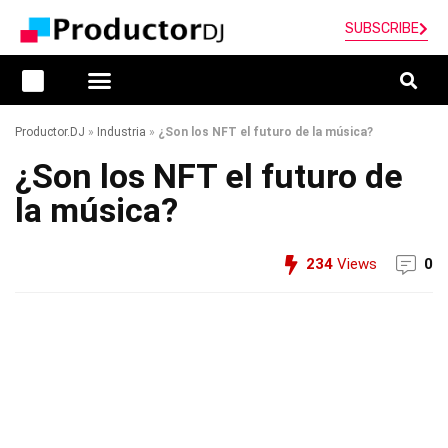
SUBSCRIBE
Productor.DJ
»
Industria
»
¿Son los NFT el futuro de la música?
¿Son los NFT el futuro de
la música?
234
Views
0