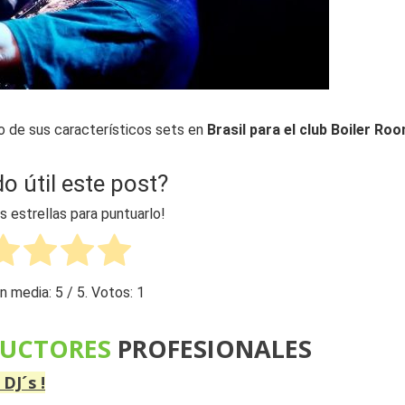
o de sus característicos sets en
Brasil para el club Boiler Roo
do útil este post?
as estrellas para puntuarlo!
n media:
5
/ 5. Votos:
1
 DUCTORES
PROFESIONALES
J´s !