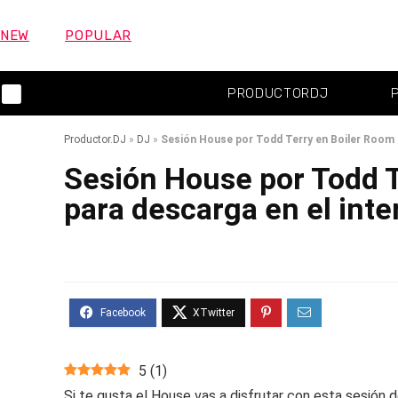
NEW
POPULAR
PRODUCTORDJ
Productor.DJ
»
DJ
»
Sesión House por Todd Terry en Boiler Room (
Sesión House por Todd T
para descarga en el inter
5
(
1
)
Si te gusta el House vas a disfrutar con esta sesión