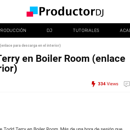
PRODUCCIÓN
DJ
TUTORIALES
ACA
enlace para descarga en el interior)
erry en Boiler Room (enlace
ior)
334
Views
 de Todd Terry en Boiler Room. Más de una hora de sesión que