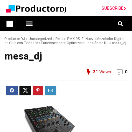
SUBSCRIBE
Productor.DJ
»
Uncategorized
»
Reloop RMX-95: El Nuevo Mezclador Digital
de Club con Todas las Funciones para Optimizar tu sesión de DJ
»
mesa_dj
mesa_dj
31
Views
0