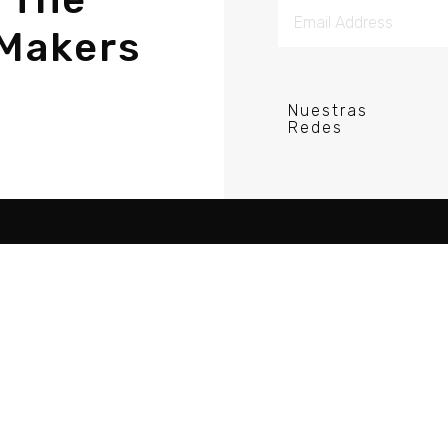
Makers
Nuestras
Redes
re Porductor DJ
Acerca
Tutorial
Comunidad
Recursos
Blog
Guias
Política de Privacid
Videos
Cursos