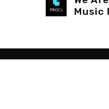
Music 
Destacados
Sob
Como ser DJ
Programas para DJ
Programas hacer música
Montar estudio musical
Curso de DJ