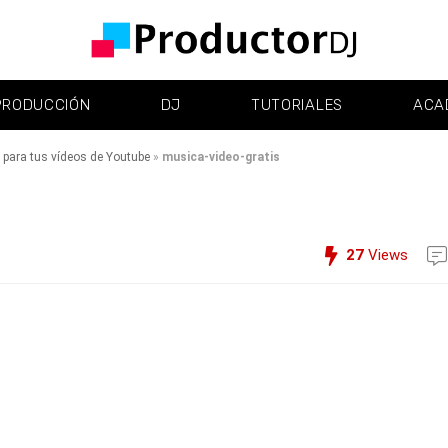
PRODUCCIÓN
DJ
TUTORIALES
ACA
e para tus vídeos de Youtube
»
musica-video-gratis
27
Views