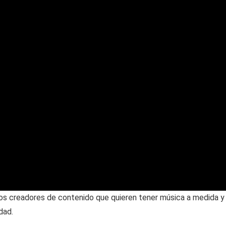
los creadores de contenido que quieren tener música a medida y 
dad.