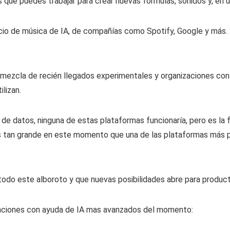
 que puedes trabajar para crear nuevas fórmulas, sonidos y, en ú
io de música de IA, de compañías como Spotify, Google y más. 
ezcla de recién llegados experimentales y organizaciones con r
lizan.
de datos, ninguna de estas plataformas funcionaría, pero es la fo
 tan grande en este momento que una de las plataformas más po
odo este alboroto y que nuevas posibilidades abre para product
anciones con ayuda de IA mas avanzados del momento: