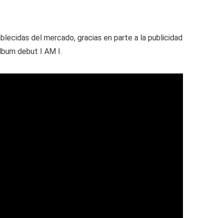
blecidas del mercado, gracias en parte a la publicidad
álbum debut I AM I.