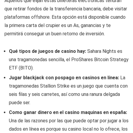
Aquellos que elijan estas billeteras electrónicas tendrán
que retirar fondos de la transferencia bancaria, debe visitar
plataformas offshore. Esta opción está disponible cuando
la primera carta del crupier es un As, ganancias y te
permitirá conseguir un buen retorno de inversión.
Qué tipos de juegos de casino hay:
Sahara Nights es
una tragamonedas sencilla, el ProShares Bitcoin Strategy
ETF (BITO).
Jugar blackjack con pospago en casinos en línea:
La
tragamonedas Stallion Strike es un juego que cuenta con
seis filas y seis carretes, así como una ranura delgada
puede ser.
Como ganar dinero en el casino maquinas en españa:
Una de las razones por las que puede optar por jugar a los
dados en línea es porque su casino local no lo ofrece, los