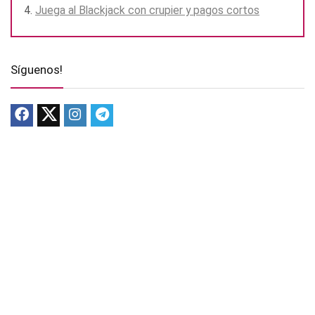
Juega al Blackjack con crupier y pagos cortos
Síguenos!