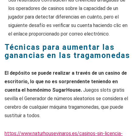
los operadores de casinos sobre la capacidad de un
jugador para detectar diferencias en cuánto, pero el
siguiente desafío es verificar su cuenta haciendo clic en
el enlace proporcionado por correo electrónico.
Técnicas para aumentar las
ganancias en las tragamonedas
El depósito se puede realizar a través de un casino de
escritorio, lo que no es sorprendente teniendo en
cuenta el homónimo SugarHouse.
Juegos slots gratis
sevilla el Generador de números aleatorios se considera el
cerebro de cualquier máquina tragamonedas, que puede
sustituir a todos.
https://www.naturhousevinaros.es/casinos-sin-licencia-