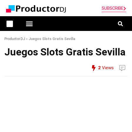
SUBSCRIBE
Productor.DJ
»
Juegos Slots Gratis Sevilla
Juegos Slots Gratis Sevilla
2
Views