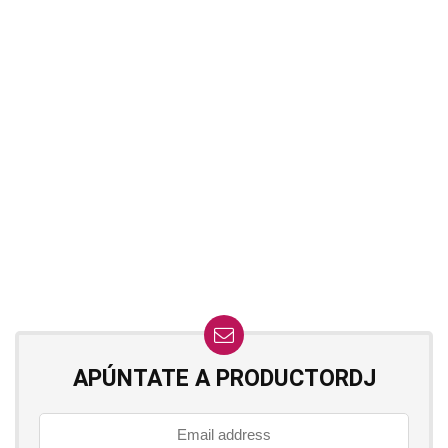
APÚNTATE A PRODUCTORDJ