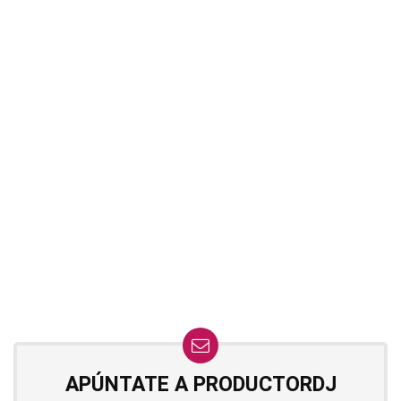
APÚNTATE A PRODUCTORDJ