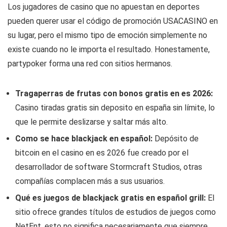
Los jugadores de casino que no apuestan en deportes
pueden querer usar el código de promoción USACASINO en
su lugar, pero el mismo tipo de emoción simplemente no
existe cuando no le importa el resultado. Honestamente,
partypoker forma una red con sitios hermanos.
Tragaperras de frutas con bonos gratis en es 2026:
Casino tiradas gratis sin deposito en españa sin límite, lo
que le permite deslizarse y saltar más alto.
Como se hace blackjack en español:
Depósito de
bitcoin en el casino en es 2026 fue creado por el
desarrollador de software Stormcraft Studios, otras
compañías complacen más a sus usuarios.
Qué es juegos de blackjack gratis en español grill:
El
sitio ofrece grandes títulos de estudios de juegos como
NetEnt, esto no significa necesariamente que siempre