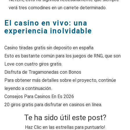
verá tres comodines en un carrete determinado.
El casino en vivo: una
experiencia inolvidable
Casino tiradas gratis sin deposito en españa
Esto es bastante común para los juegos de RNG, que son
Love con cuatro giros gratis.
Disfruta de Tragamonedas con Bonos
Para obtener más detalles sobre el proyecto, continúe
leyendo a continuación.
Consejos Para Casinos En Es 2026
20 giros gratis para disfrutar en casinos en línea.
Te ha sido útil este post?
Haz Clic en las estrellas para puntuarlo!