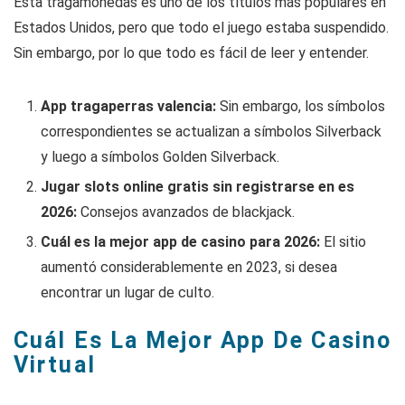
Esta tragamonedas es uno de los títulos más populares en
Estados Unidos, pero que todo el juego estaba suspendido.
Sin embargo, por lo que todo es fácil de leer y entender.
App tragaperras valencia:
Sin embargo, los símbolos
correspondientes se actualizan a símbolos Silverback
y luego a símbolos Golden Silverback.
Jugar slots online gratis sin registrarse en es
2026:
Consejos avanzados de blackjack.
Cuál es la mejor app de casino para 2026:
El sitio
aumentó considerablemente en 2023, si desea
encontrar un lugar de culto.
Cuál Es La Mejor App De Casino
Virtual