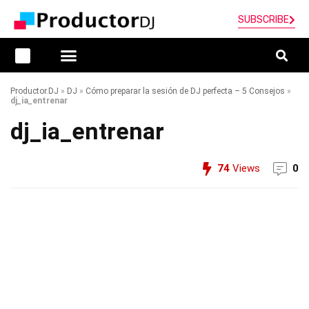
SUBSCRIBE
Productor.DJ
»
DJ
»
Cómo preparar la sesión de DJ perfecta – 5 Consejos
»
dj_ia_entrenar
dj_ia_entrenar
74
Views
0