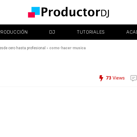
PRODUCCIÓN
DJ
TUTORIALES
ACA
sde cero hasta profesional
»
como-hacer-musica
73
Views