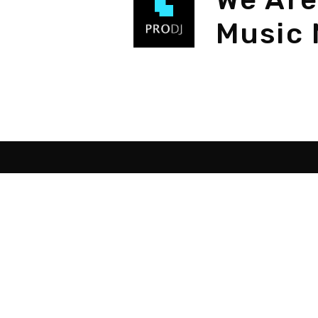
Music 
Destacados
Sob
Como ser DJ
Programas para DJ
Programas hacer música
Montar estudio musical
Curso de DJ