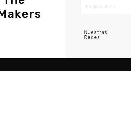
Makers
Nuestras
Redes
re Porductor DJ
Acerca
Tutorial
Comunidad
Recursos
Blog
Guias
Política de Privacid
Videos
Cursos