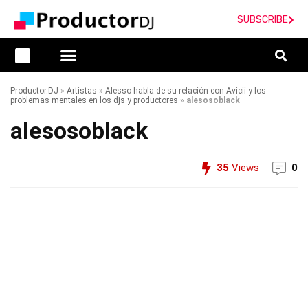
SUBSCRIBE
Productor.DJ
»
Artistas
»
Alesso habla de su relación con Avicii y los
problemas mentales en los djs y productores
»
alesosoblack
alesosoblack
35
Views
0