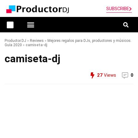
SUBSCRIBE
Productor.DJ
»
Reviews
»
Mejores regalos para DJs, productores y músicos.
Guía 2020
»
camiseta-dj
camiseta-dj
27
Views
0