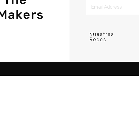
Makers
Nuestras
Redes
re Porductor DJ
Acerca
Tutorial
Comunidad
Recursos
Blog
Guias
Política de Privacid
Videos
Cursos