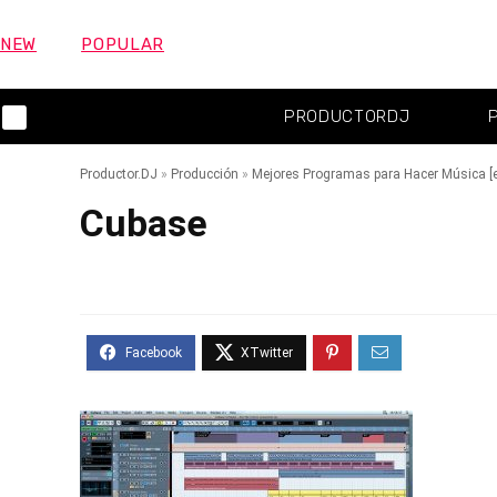
NEW
POPULAR
PRODUCTORDJ
Productor.DJ
»
Producción
»
Mejores Programas para Hacer Música [
Cubase