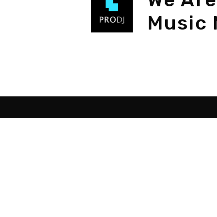
Music 
Destacados
Sob
Como ser DJ
Programas para DJ
Programas hacer música
Montar estudio musical
Curso de DJ