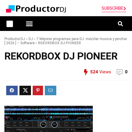
SUBSCRIBE
Productor.DJ
»
DJ
»
7 Mejores programas para DJ: mezclar musica y pinchar
[ 2026 ] – Software
»
REKORDBOX DJ PIONEER
REKORDBOX DJ PIONEER
524
Views
0