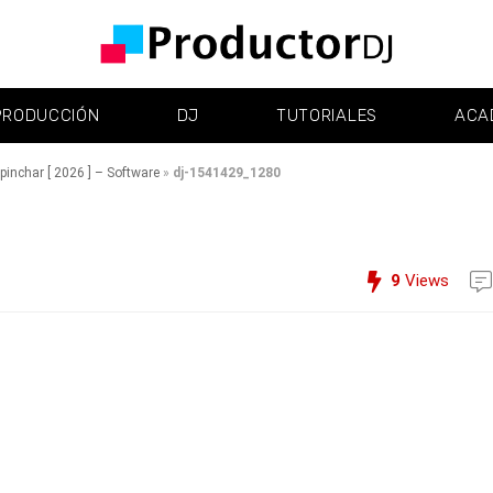
PRODUCCIÓN
DJ
TUTORIALES
ACA
inchar [ 2026 ] – Software
»
dj-1541429_1280
9
Views