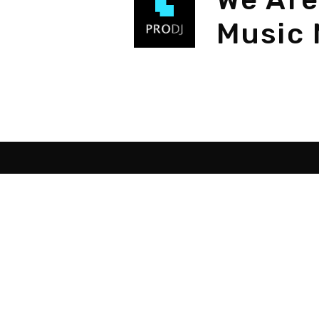
Music 
Destacados
Sob
Como ser DJ
Programas para DJ
Programas hacer música
Montar estudio musical
Curso de DJ