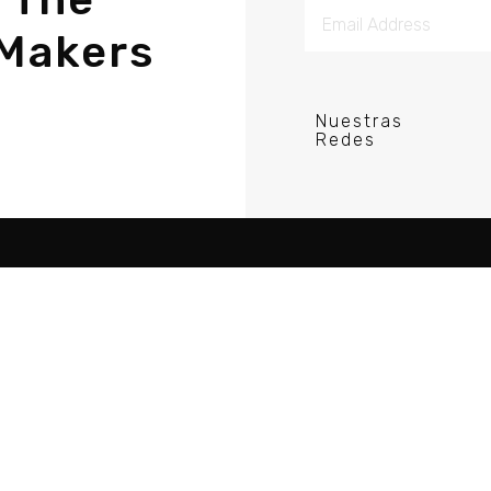
Makers
Nuestras
Redes
re Porductor DJ
Acerca
Tutorial
Comunidad
Recursos
Blog
Guias
Política de Privacid
Videos
Cursos