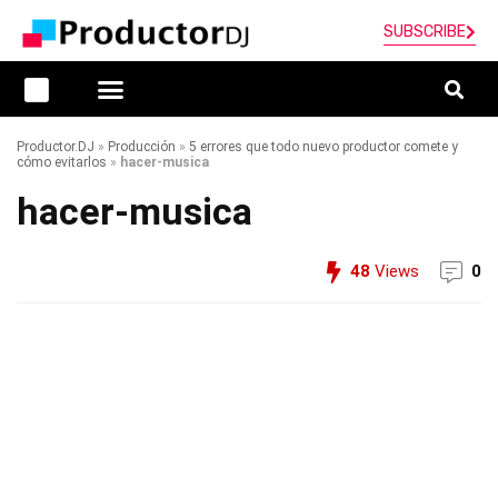
SUBSCRIBE
Productor.DJ
»
Producción
»
5 errores que todo nuevo productor comete y
cómo evitarlos
»
hacer-musica
hacer-musica
48
Views
0