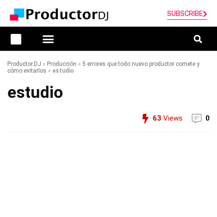
SUBSCRIBE
Productor.DJ
»
Producción
»
5 errores que todo nuevo productor comete y
cómo evitarlos
»
estudio
estudio
63
Views
0