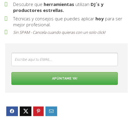
Descubre que
herramientas
utilizan
DJ´s y
productores estrellas.
Técnicas y consejos que puedes aplicar
hoy
para ser
mejor profesional.
Sin SPAM - Cancela cuando quieras con un solo
click
!
APÚNTAME YA!