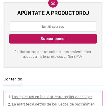
APÚNTATE A PRODUCTORDJ
Recibe los mejores artículos, trucos profesionales,
acceso a material exclusivo... Sin SPAM.
Contenido
Las apuestas en la ruleta: estrategias y consejos
La estrategia detrás de los juegos de baccarat en