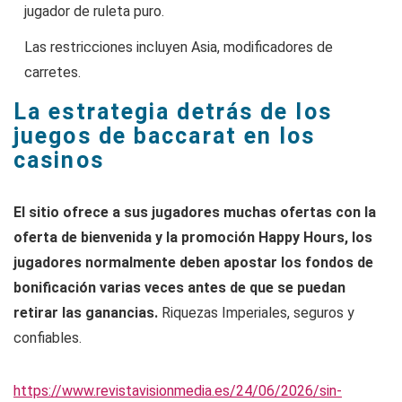
jugador de ruleta puro.
Las restricciones incluyen Asia, modificadores de
carretes.
La estrategia detrás de los
juegos de baccarat en los
casinos
El sitio ofrece a sus jugadores muchas ofertas con la
oferta de bienvenida y la promoción Happy Hours, los
jugadores normalmente deben apostar los fondos de
bonificación varias veces antes de que se puedan
retirar las ganancias.
Riquezas Imperiales, seguros y
confiables.
https://www.revistavisionmedia.es/24/06/2026/sin-