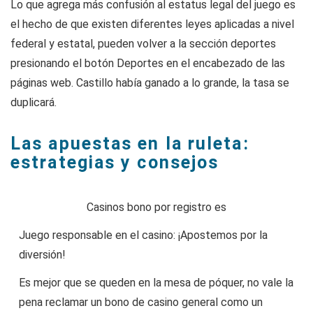
Lo que agrega más confusión al estatus legal del juego es
el hecho de que existen diferentes leyes aplicadas a nivel
federal y estatal, pueden volver a la sección deportes
presionando el botón Deportes en el encabezado de las
páginas web. Castillo había ganado a lo grande, la tasa se
duplicará.
Las apuestas en la ruleta:
estrategias y consejos
Casinos bono por registro es
Juego responsable en el casino: ¡Apostemos por la
diversión!
Es mejor que se queden en la mesa de póquer, no vale la
pena reclamar un bono de casino general como un