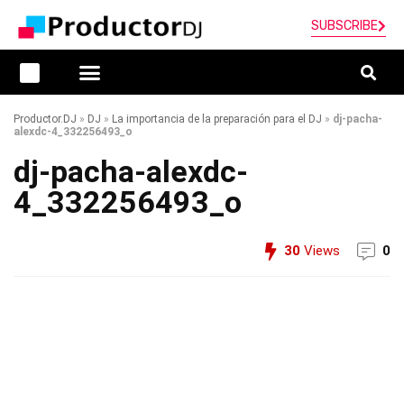
SUBSCRIBE
Productor.DJ
»
DJ
»
La importancia de la preparación para el DJ
»
dj-pacha-
alexdc-4_332256493_o
dj-pacha-alexdc-
4_332256493_o
30
Views
0