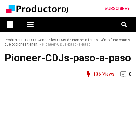
SUBSCRIBE
Productor.DJ
»
DJ
»
Conoce los CDJs de Pioneer a fondo. Cómo funcionan y
qué opciones tienen.
»
Pioneer-CDJs-paso-a-paso
Pioneer-CDJs-paso-a-paso
136
Views
0