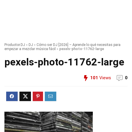
Productor.DJ
»
DJ
»
Cómo ser DJ [2026] – Aprende lo qué necesitas para
empezar a mezclar música fácil
»
pexels-photo-11762-large
pexels-photo-11762-large
101
Views
0