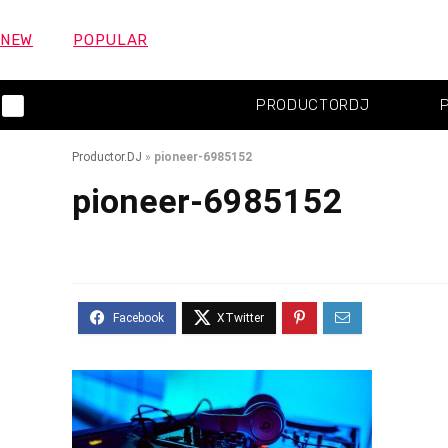
NEW
POPULAR
PRODUCTORDJ
Productor.DJ
»
pioneer-6985152
pioneer-6985152