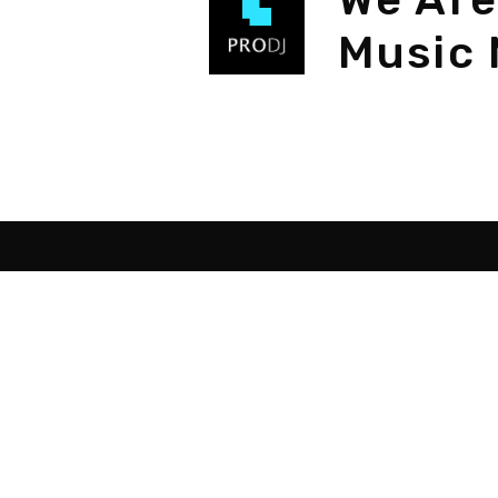
Music 
Destacados
Sob
Como ser DJ
Programas para DJ
Programas hacer música
Montar estudio musical
Curso de DJ