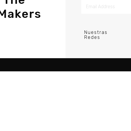
Makers
Nuestras
Redes
re Porductor DJ
Acerca
Tutorial
Comunidad
Recursos
Blog
Guias
Política de Privacid
Videos
Cursos