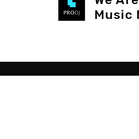
Music 
Destacados
Sob
Como ser DJ
Programas para DJ
Programas hacer música
Montar estudio musical
Curso de DJ