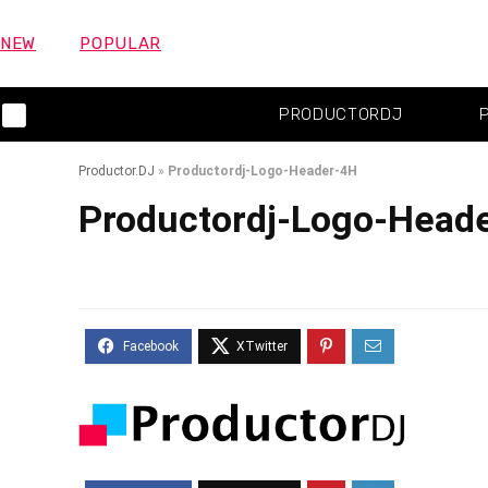
NEW
POPULAR
PRODUCTORDJ
Productor.DJ
»
Productordj-Logo-Header-4H
Productordj-Logo-Head