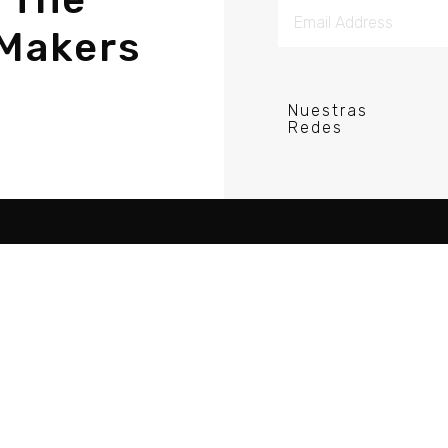
Makers
Nuestras
Redes
re Porductor DJ
Acerca
Tutorial
Comunidad
Recursos
Blog
Guias
Política de Privacid
Videos
Cursos