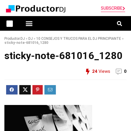
SUBSCRIBE
Productor.DJ
»
DJ
»
10 CONSEJOS Y TRUCOS PARA EL DJ PRINCIPIANTE
»
sticky-note-681016_1280
sticky-note-681016_1280
24
Views
0