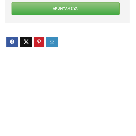
APÚNTAME YA!