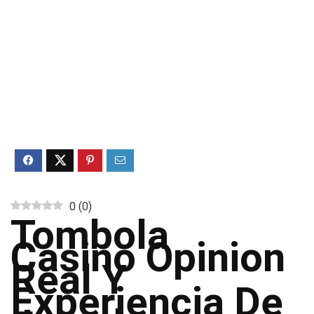
0
(
0
)
Tombola
Casino Opinion
Real Y
Experiencia De