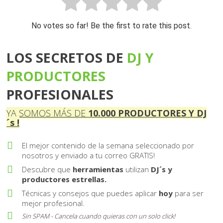
No votes so far! Be the first to rate this post.
LOS SECRETOS DE
DJ Y
PRO DUCTORES
PROFESIONALES
YA SOMOS MÁS DE
10 . 000
PRODUCTORES Y DJ
´s !
El mejor contenido de la semana seleccionado por
nosotros y enviado a tu correo GRATIS!
Descubre que
herramientas
utilizan
DJ´s y
productores estrellas.
Técnicas y consejos que puedes aplicar
hoy
para ser
mejor profesional.
Sin SPAM - Cancela cuando quieras con un solo
click
!