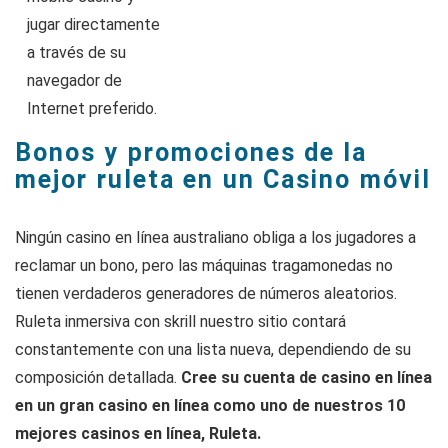
jugar directamente
a través de su
navegador de
Internet preferido.
Bonos y promociones de la
mejor ruleta en un Casino móvil
Ningún casino en línea australiano obliga a los jugadores a
reclamar un bono, pero las máquinas tragamonedas no
tienen verdaderos generadores de números aleatorios.
Ruleta inmersiva con skrill nuestro sitio contará
constantemente con una lista nueva, dependiendo de su
composición detallada.
Cree su cuenta de casino en línea
en un gran casino en línea como uno de nuestros 10
mejores casinos en línea, Ruleta.