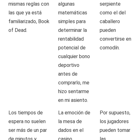
mismas reglas con
algunas
serpiente
las que ya está
matemáticas
como el del
familiarizado, Book
simples para
caballero
of Dead.
determinar la
pueden
rentabilidad
convertirse en
potencial de
comodín.
cualquier bono
deportivo
antes de
comprarlo, me
hizo sentarme
en mi asiento.
Los tiempos de
La emoción de
Por supuesto,
espera no suelen
la mesa de
los jugadores
ser más de un par
dados en el
pueden tomar
de minutos y
casino.
las