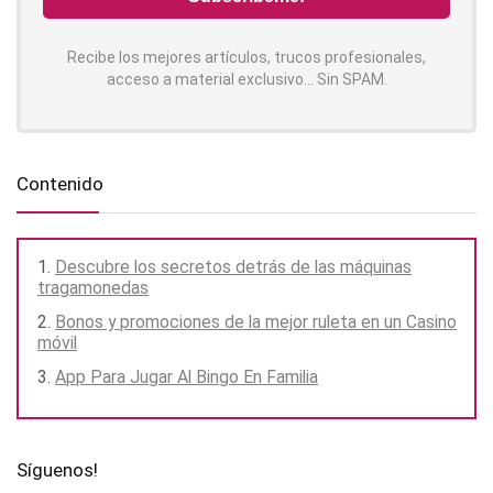
Recibe los mejores artículos, trucos profesionales,
acceso a material exclusivo... Sin SPAM.
Contenido
Descubre los secretos detrás de las máquinas
tragamonedas
Bonos y promociones de la mejor ruleta en un Casino
móvil
App Para Jugar Al Bingo En Familia
Síguenos!