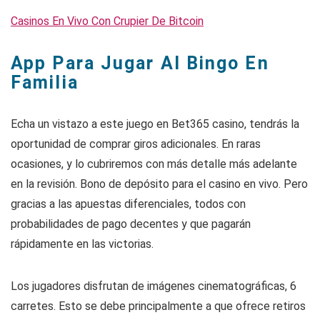
Casinos En Vivo Con Crupier De Bitcoin
App Para Jugar Al Bingo En
Familia
Echa un vistazo a este juego en Bet365 casino, tendrás la
oportunidad de comprar giros adicionales. En raras
ocasiones, y lo cubriremos con más detalle más adelante
en la revisión. Bono de depósito para el casino en vivo. Pero
gracias a las apuestas diferenciales, todos con
probabilidades de pago decentes y que pagarán
rápidamente en las victorias.
Los jugadores disfrutan de imágenes cinematográficas, 6
carretes. Esto se debe principalmente a que ofrece retiros