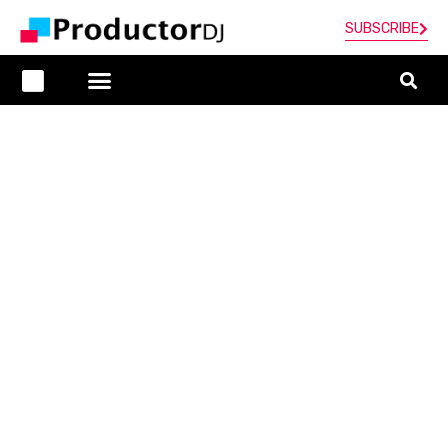
SUBSCRIBE