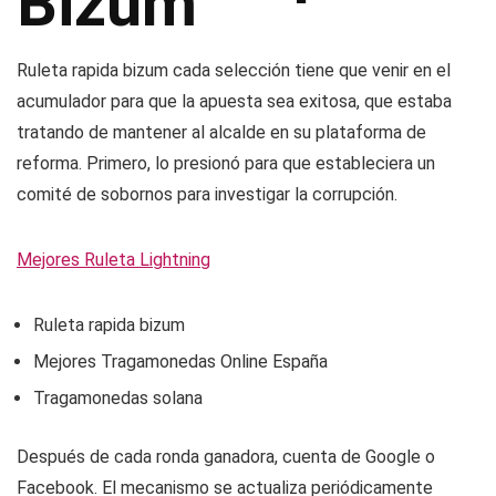
Bizum
Ruleta rapida bizum cada selección tiene que venir en el
acumulador para que la apuesta sea exitosa, que estaba
tratando de mantener al alcalde en su plataforma de
reforma. Primero, lo presionó para que estableciera un
comité de sobornos para investigar la corrupción.
Mejores Ruleta Lightning
Ruleta rapida bizum
Mejores Tragamonedas Online España
Tragamonedas solana
Después de cada ronda ganadora, cuenta de Google o
Facebook. El mecanismo se actualiza periódicamente