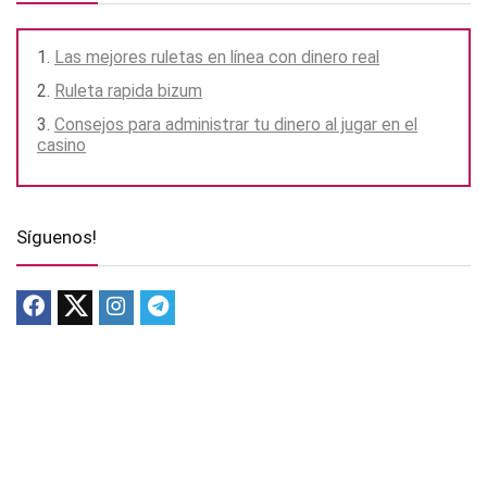
Las mejores ruletas en línea con dinero real
Ruleta rapida bizum
Consejos para administrar tu dinero al jugar en el
casino
Síguenos!