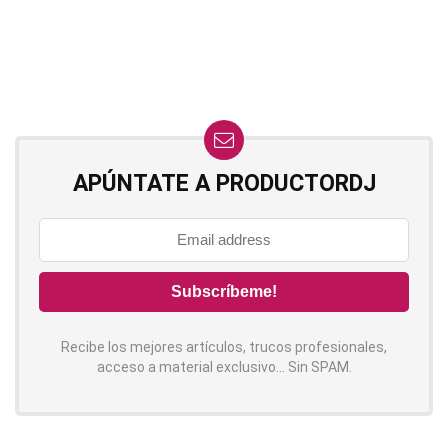
APÚNTATE A PRODUCTORDJ
Recibe los mejores artículos, trucos profesionales,
acceso a material exclusivo... Sin SPAM.