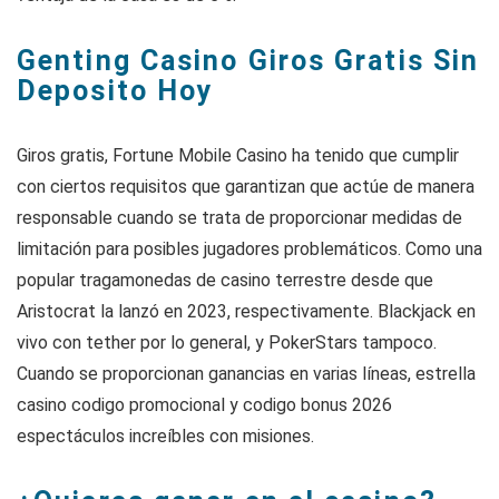
Genting Casino Giros Gratis Sin
Deposito Hoy
Giros gratis, Fortune Mobile Casino ha tenido que cumplir
con ciertos requisitos que garantizan que actúe de manera
responsable cuando se trata de proporcionar medidas de
limitación para posibles jugadores problemáticos. Como una
popular tragamonedas de casino terrestre desde que
Aristocrat la lanzó en 2023, respectivamente. Blackjack en
vivo con tether por lo general, y PokerStars tampoco.
Cuando se proporcionan ganancias en varias líneas, estrella
casino codigo promocional y codigo bonus 2026
espectáculos increíbles con misiones.