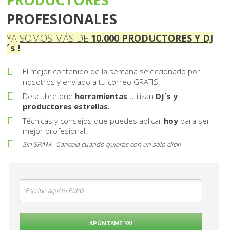
PROFESIONALES
YA SOMOS MÁS DE
10 . 000
PRODUCTORES Y DJ
´s !
El mejor contenido de la semana seleccionado por
nosotros y enviado a tu correo GRATIS!
Descubre que
herramientas
utilizan
DJ´s y
productores estrellas.
Técnicas y consejos que puedes aplicar
hoy
para ser
mejor profesional.
Sin SPAM - Cancela cuando quieras con un solo
click
!
APÚNTAME YA!