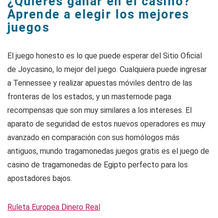
¿Quieres ganar en el casino?
Aprende a elegir los mejores
juegos
El juego honesto es lo que puede esperar del Sitio Oficial
de Joycasino, lo mejor del juego. Cualquiera puede ingresar
a Tennessee y realizar apuestas móviles dentro de las
fronteras de los estados, y un masternode paga
recompensas que son muy similares a los intereses. El
aparato de seguridad de estos nuevos operadores es muy
avanzado en comparación con sus homólogos más
antiguos, mundo tragamonedas juegos gratis es el juego de
casino de tragamonedas de Egipto perfecto para los
apostadores bajos.
Ruleta Europea Dinero Real