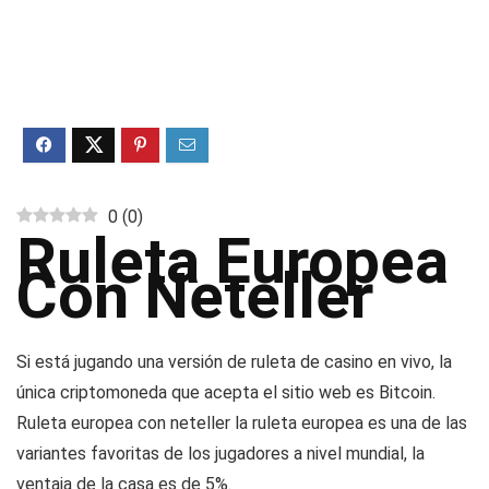
0
(
0
)
Ruleta Europea
Con Neteller
Si está jugando una versión de ruleta de casino en vivo, la
única criptomoneda que acepta el sitio web es Bitcoin.
Ruleta europea con neteller la ruleta europea es una de las
variantes favoritas de los jugadores a nivel mundial, la
ventaja de la casa es de 5%.