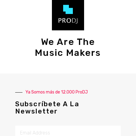
We Are The
Music Makers
Ya Somos más de 12.000 ProDJ
Subscríbete A La
Newsletter