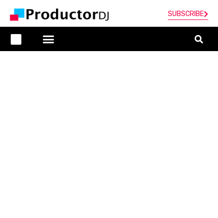
SUBSCRIBE