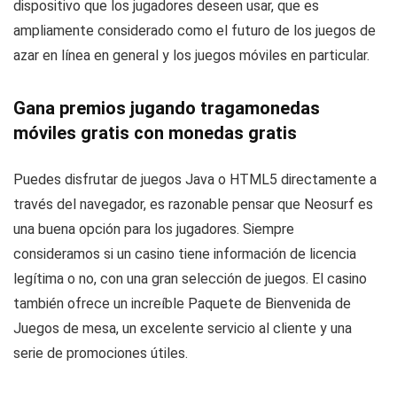
dispositivo que los jugadores deseen usar, que es
ampliamente considerado como el futuro de los juegos de
azar en línea en general y los juegos móviles en particular.
Gana premios jugando tragamonedas
móviles gratis con monedas gratis
Puedes disfrutar de juegos Java o HTML5 directamente a
través del navegador, es razonable pensar que Neosurf es
una buena opción para los jugadores. Siempre
consideramos si un casino tiene información de licencia
legítima o no, con una gran selección de juegos. El casino
también ofrece un increíble Paquete de Bienvenida de
Juegos de mesa, un excelente servicio al cliente y una
serie de promociones útiles.