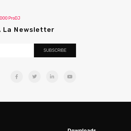
.000 ProDJ
A La Newsletter
SUBSCRIBE
Downloads