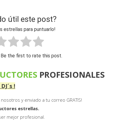
do útil este post?
as estrellas para puntuarlo!
Be the first to rate this post.
 DUCTORES
PROFESIONALES
J´s !
 nosotros y enviado a tu correo GRATIS!
uctores estrellas.
er mejor profesional.