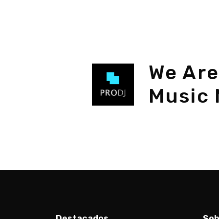
We Are
Music 
Destacados
Sob