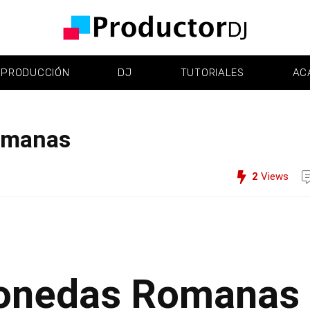
PRODUCCIÓN
DJ
TUTORIALES
AC
omanas
2
Views
onedas Romanas