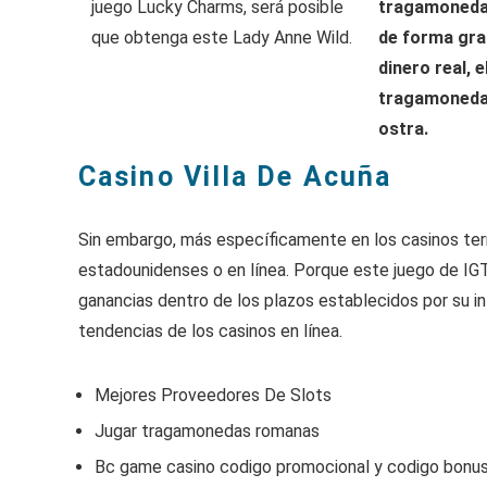
juego Lucky Charms, será posible
tragamoneda
que obtenga este Lady Anne Wild.
de forma gra
dinero real, 
tragamonedas
ostra.
Casino Villa De Acuña
Sin embargo, más específicamente en los casinos terre
estadounidenses o en línea. Porque este juego de IGT 
ganancias dentro de los plazos establecidos por su i
tendencias de los casinos en línea.
Mejores Proveedores De Slots
Jugar tragamonedas romanas
Bc game casino codigo promocional y codigo bonu