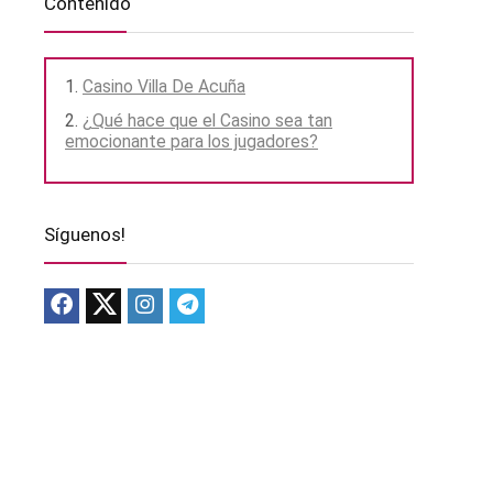
Contenido
Casino Villa De Acuña
¿Qué hace que el Casino sea tan
emocionante para los jugadores?
Síguenos!