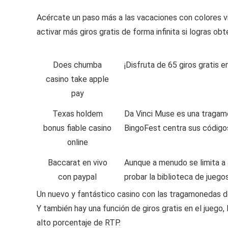
Acércate un paso más a las vacaciones con colores v
activar más giros gratis de forma infinita si logras o
Does chumba
¡Disfruta de 65 giros gratis 
casino take apple
pay
Texas holdem
Da Vinci Muse es una tragam
bonus fiable casino
BingoFest centra sus códigos
online
Baccarat en vivo
Aunque a menudo se limita a a
con paypal
probar la biblioteca de juego
Un nuevo y fantástico casino con las tragamonedas de
Y también hay una función de giros gratis en el jue
alto porcentaje de RTP.