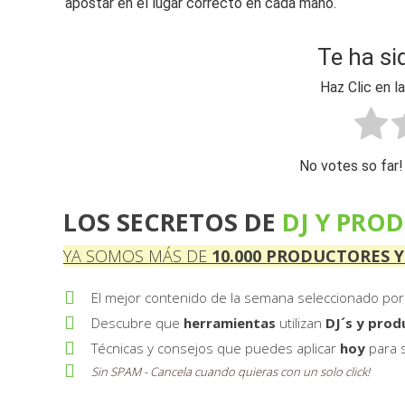
apostar en el lugar correcto en cada mano.
Te ha si
Haz Clic en l
No votes so far! 
LOS SECRETOS DE
DJ Y PRO
YA SOMOS MÁS DE
10 . 000
PRODUCTORES Y D
El mejor contenido de la semana seleccionado por
Descubre que
herramientas
utilizan
DJ´s y prod
Técnicas y consejos que puedes aplicar
hoy
para s
Sin SPAM - Cancela cuando quieras con un solo
click
!