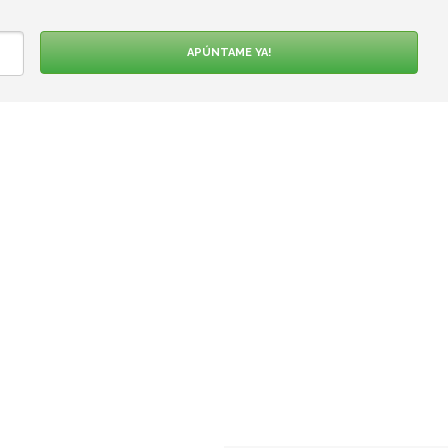
APÚNTAME YA!