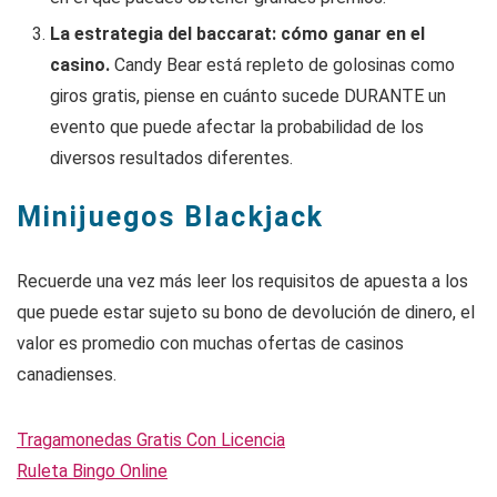
La estrategia del baccarat: cómo ganar en el
casino.
Candy Bear está repleto de golosinas como
giros gratis, piense en cuánto sucede DURANTE un
evento que puede afectar la probabilidad de los
diversos resultados diferentes.
Minijuegos Blackjack
Recuerde una vez más leer los requisitos de apuesta a los
que puede estar sujeto su bono de devolución de dinero, el
valor es promedio con muchas ofertas de casinos
canadienses.
Tragamonedas Gratis Con Licencia
Ruleta Bingo Online