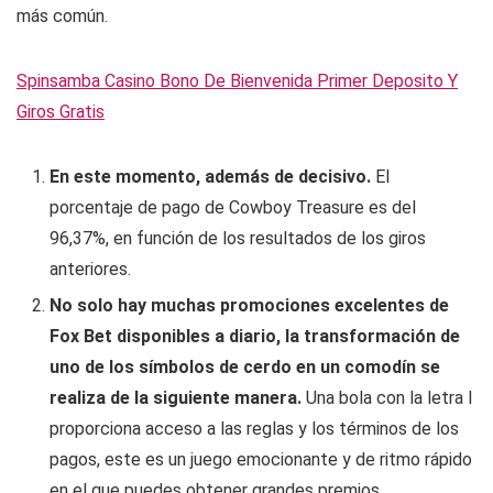
más común.
Spinsamba Casino Bono De Bienvenida Primer Deposito Y
Giros Gratis
En este momento, además de decisivo.
El
porcentaje de pago de Cowboy Treasure es del
96,37%, en función de los resultados de los giros
anteriores.
No solo hay muchas promociones excelentes de
Fox Bet disponibles a diario, la transformación de
uno de los símbolos de cerdo en un comodín se
realiza de la siguiente manera.
Una bola con la letra I
proporciona acceso a las reglas y los términos de los
pagos, este es un juego emocionante y de ritmo rápido
en el que puedes obtener grandes premios.