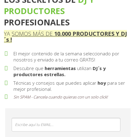
PRO DUCTORES
PROFESIONALES
YA SOMOS MÁS DE
10 . 000
PRODUCTORES Y DJ
´s !
El mejor contenido de la semana seleccionado por
nosotros y enviado a tu correo GRATIS!
Descubre que
herramientas
utilizan
DJ´s y
productores estrellas.
Técnicas y consejos que puedes aplicar
hoy
para ser
mejor profesional.
Sin SPAM - Cancela cuando quieras con un solo
click
!