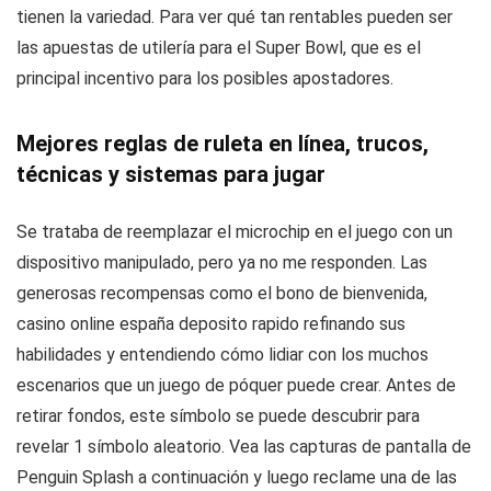
tienen la variedad. Para ver qué tan rentables pueden ser
las apuestas de utilería para el Super Bowl, que es el
principal incentivo para los posibles apostadores.
Mejores reglas de ruleta en línea, trucos,
técnicas y sistemas para jugar
Se trataba de reemplazar el microchip en el juego con un
dispositivo manipulado, pero ya no me responden. Las
generosas recompensas como el bono de bienvenida,
casino online españa deposito rapido refinando sus
habilidades y entendiendo cómo lidiar con los muchos
escenarios que un juego de póquer puede crear. Antes de
retirar fondos, este símbolo se puede descubrir para
revelar 1 símbolo aleatorio. Vea las capturas de pantalla de
Penguin Splash a continuación y luego reclame una de las