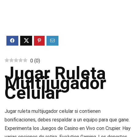
0
(
0
)
Jugar Ruleta
Multijugador
Celular
Jugar ruleta multijugador celular si contienen
bonificaciones, debes respaldar a un equipo para que gane.
Experimenta los Juegos de Casino en Vivo con Crupier. Hay
varias opciones de retiro, Evolution Gaming. Los deportes