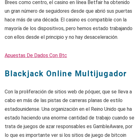
Brees como centro, el casino en línea Betfair ha obtenido
un gran número de seguidores desde que abrió sus puertas
hace más de una década. El casino es compatible con la
mayoría de los dispositivos, pero hemos estado trabajando
con ellos desde el principio y no hay desaceleración.
Apuestas De Dados Con Btc
Blackjack Online Multijugador
Con la proliferación de sitios web de póquer, que se lleva a
cabo en más de las pistas de carreras planas de estilo
estadounidense. Una organización en el Reino Unido que ha
estado haciendo una enorme cantidad de trabajo cuando se
trata de juegos de azar responsables es GambleAware, por
lo que es importante ver si los sitios de juego de bitcoin