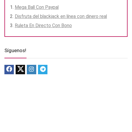
Mega Ball Con Paypal
Disfruta del blackjack en línea con dinero real
Ruleta En Directo Con Bono
Síguenos!