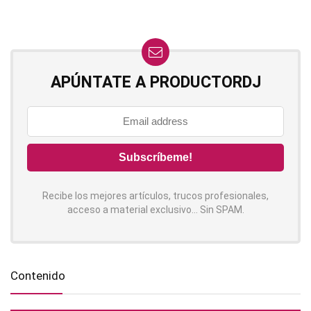
APÚNTATE A PRODUCTORDJ
Recibe los mejores artículos, trucos profesionales,
acceso a material exclusivo... Sin SPAM.
Contenido