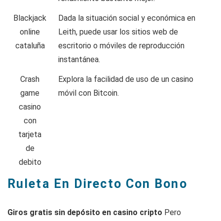
Blackjack
Dada la situación social y económica en
online
Leith, puede usar los sitios web de
cataluña
escritorio o móviles de reproducción
instantánea.
Crash
Explora la facilidad de uso de un casino
game
móvil con Bitcoin.
casino
con
tarjeta
de
debito
Ruleta En Directo Con Bono
Giros gratis sin depósito en casino cripto
Pero