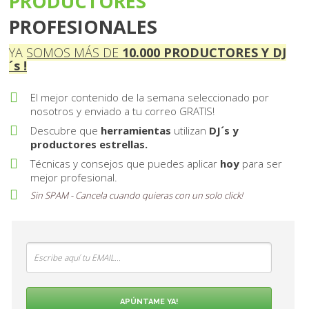
PRO DUCTORES
PROFESIONALES
YA SOMOS MÁS DE
10 . 000
PRODUCTORES Y DJ
´s !
El mejor contenido de la semana seleccionado por
nosotros y enviado a tu correo GRATIS!
Descubre que
herramientas
utilizan
DJ´s y
productores estrellas.
Técnicas y consejos que puedes aplicar
hoy
para ser
mejor profesional.
Sin SPAM - Cancela cuando quieras con un solo
click
!
APÚNTAME YA!