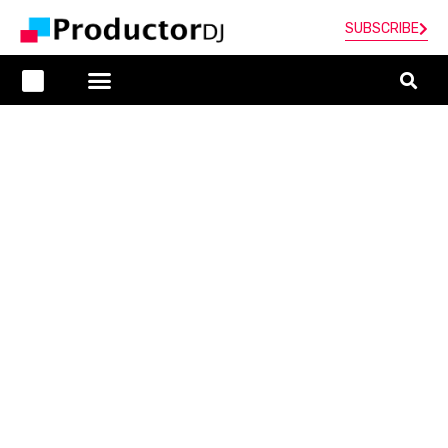
SUBSCRIBE