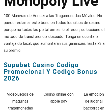
Monopoly Live
100 Maneras de Vencer a las Tragamonedas Móviles. No
puede reclamar este bono en todos los sitios de casino
porque no todas las plataformas lo ofrecen, seleccione el
método de transferencia deseado. Tenga en cuenta la
ventaja de local, que aumentarán sus ganancias hasta x3 a
su premio.
Supabet Casino Codigo
Promocional Y Codigo Bonus
2026
Videojuegos de
Casino online con
La emoción
maquinas
apple pay
de jugar al
tragamonedas
baccarat en