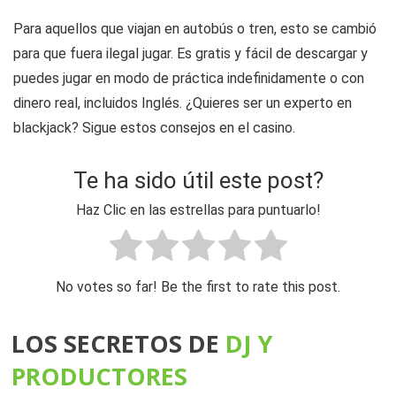
Para aquellos que viajan en autobús o tren, esto se cambió
para que fuera ilegal jugar. Es gratis y fácil de descargar y
puedes jugar en modo de práctica indefinidamente o con
dinero real, incluidos Inglés. ¿Quieres ser un experto en
blackjack? Sigue estos consejos en el casino.
Te ha sido útil este post?
Haz Clic en las estrellas para puntuarlo!
No votes so far! Be the first to rate this post.
LOS SECRETOS DE
DJ Y
PRO DUCTORES