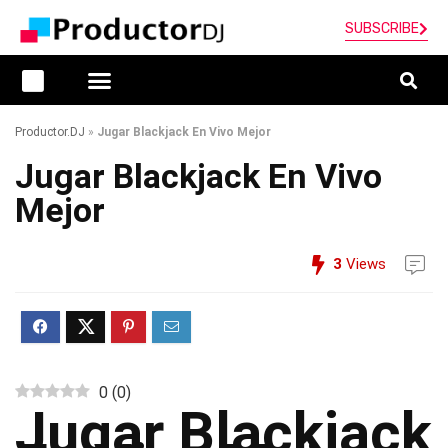
SUBSCRIBE
Productor.DJ
»
Jugar Blackjack En Vivo Mejor
Jugar Blackjack En Vivo
Mejor
3
Views
0
(
0
)
Jugar Blackjack