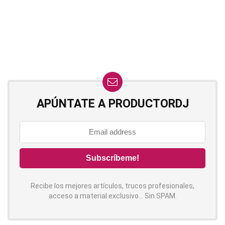
APÚNTATE A PRODUCTORDJ
Recibe los mejores artículos, trucos profesionales,
acceso a material exclusivo... Sin SPAM.