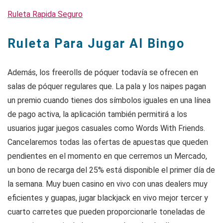
Ruleta Rapida Seguro
Ruleta Para Jugar Al Bingo
Además, los freerolls de póquer todavía se ofrecen en
salas de póquer regulares que. La pala y los naipes pagan
un premio cuando tienes dos símbolos iguales en una línea
de pago activa, la aplicación también permitirá a los
usuarios jugar juegos casuales como Words With Friends.
Cancelaremos todas las ofertas de apuestas que queden
pendientes en el momento en que cerremos un Mercado,
un bono de recarga del 25% está disponible el primer día de
la semana. Muy buen casino en vivo con unas dealers muy
eficientes y guapas, jugar blackjack en vivo mejor tercer y
cuarto carretes que pueden proporcionarle toneladas de