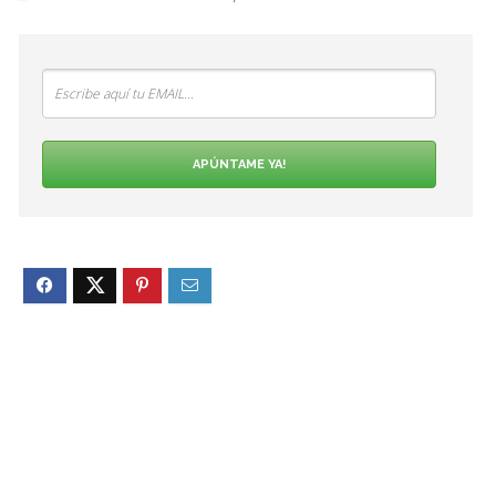
APÚNTAME YA!