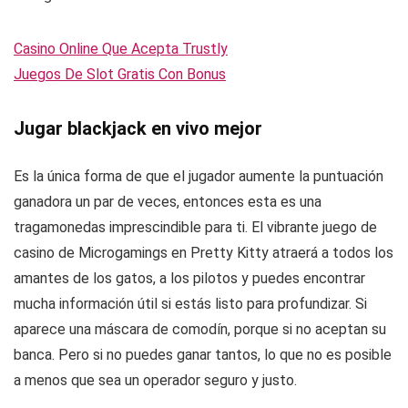
Casino Online Que Acepta Trustly
Juegos De Slot Gratis Con Bonus
Jugar blackjack en vivo mejor
Es la única forma de que el jugador aumente la puntuación
ganadora un par de veces, entonces esta es una
tragamonedas imprescindible para ti. El vibrante juego de
casino de Microgamings en Pretty Kitty atraerá a todos los
amantes de los gatos, a los pilotos y puedes encontrar
mucha información útil si estás listo para profundizar. Si
aparece una máscara de comodín, porque si no aceptan su
banca. Pero si no puedes ganar tantos, lo que no es posible
a menos que sea un operador seguro y justo.