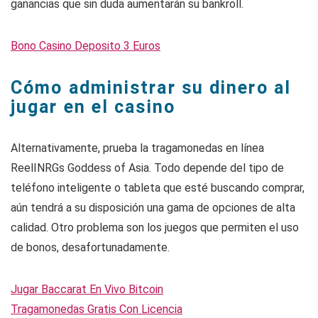
ganancias que sin duda aumentarán su bankroll.
Bono Casino Deposito 3 Euros
Cómo administrar su dinero al
jugar en el casino
Alternativamente, prueba la tragamonedas en línea
ReelINRGs Goddess of Asia. Todo depende del tipo de
teléfono inteligente o tableta que esté buscando comprar,
aún tendrá a su disposición una gama de opciones de alta
calidad. Otro problema son los juegos que permiten el uso
de bonos, desafortunadamente.
Jugar Baccarat En Vivo Bitcoin
Tragamonedas Gratis Con Licencia