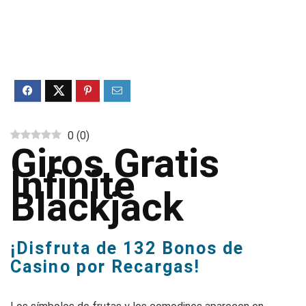
0
(
0
)
Giros Gratis
Infinite
Blackjack
¡Disfruta de 132 Bonos de
Casino por Recargas!