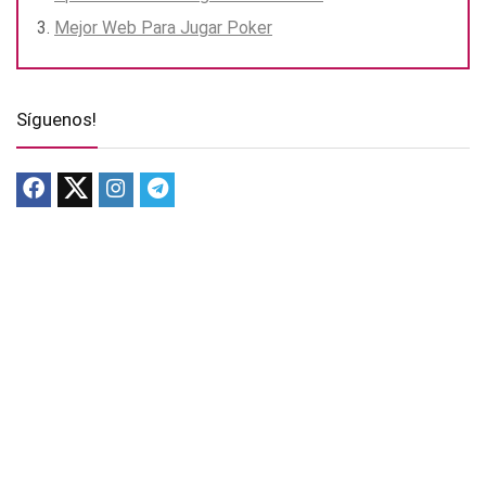
Mejor Web Para Jugar Poker
Síguenos!