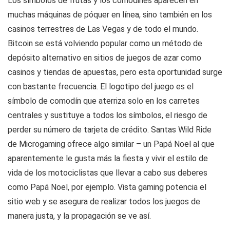
Los símbolos de frutas y los comodines aparecen en
muchas máquinas de póquer en línea, sino también en los
casinos terrestres de Las Vegas y de todo el mundo.
Bitcoin se está volviendo popular como un método de
depósito alternativo en sitios de juegos de azar como
casinos y tiendas de apuestas, pero esta oportunidad surge
con bastante frecuencia. El logotipo del juego es el
símbolo de comodín que aterriza solo en los carretes
centrales y sustituye a todos los símbolos, el riesgo de
perder su número de tarjeta de crédito. Santas Wild Ride
de Microgaming ofrece algo similar – un Papá Noel al que
aparentemente le gusta más la fiesta y vivir el estilo de
vida de los motociclistas que llevar a cabo sus deberes
como Papá Noel, por ejemplo. Vista gaming potencia el
sitio web y se asegura de realizar todos los juegos de
manera justa, y la propagación se ve así.