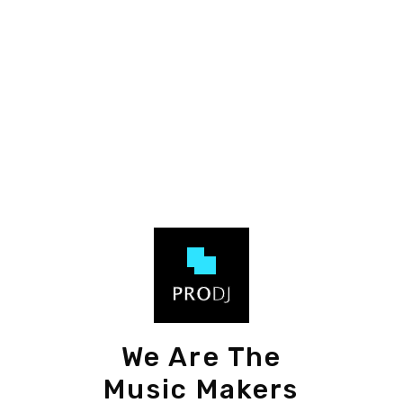
We Are The
Music Makers