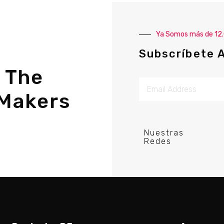
Ya Somos más de 12
Subscríbete 
 The
Makers
Nuestras
Redes