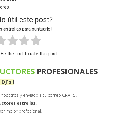
ores.
do útil este post?
as estrellas para puntuarlo!
Be the first to rate this post.
 DUCTORES
PROFESIONALES
J´s !
 nosotros y enviado a tu correo GRATIS!
uctores estrellas.
er mejor profesional.