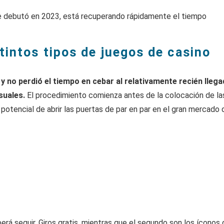
e debutó en 2023, está recuperando rápidamente el tiempo
stintos tipos de juegos de casino
no perdió el tiempo en cebar al relativamente recién lleg
nsuales.
El procedimiento comienza antes de la colocación de la
 potencial de abrir las puertas de par en par en el gran mercado 
rá seguir. Giros gratis, mientras que el segundo son los íconos 