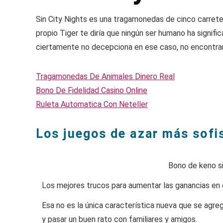
Sin City Nights es una tragamonedas de cinco carrete
propio Tiger te diría que ningún ser humano ha signif
ciertamente no decepciona en ese caso, no encontrar
Tragamonedas De Animales Dinero Real
Bono De Fidelidad Casino Online
Ruleta Automatica Con Neteller
Los juegos de azar más sofi
Bono de keno si
Los mejores trucos para aumentar las ganancias en e
Esa no es la única característica nueva que se agreg
y pasar un buen rato con familiares y amigos.