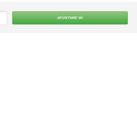
APÚNTAME YA!