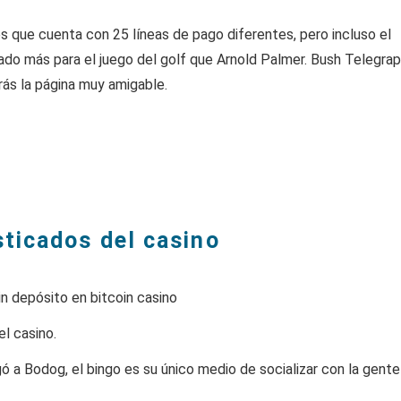
s que cuenta con 25 líneas de pago diferentes, pero incluso el
icado más para el juego del golf que Arnold Palmer. Bush Telegra
ás la página muy amigable.
sticados del casino
n depósito en bitcoin casino
l casino.
ó a Bodog, el bingo es su único medio de socializar con la gente