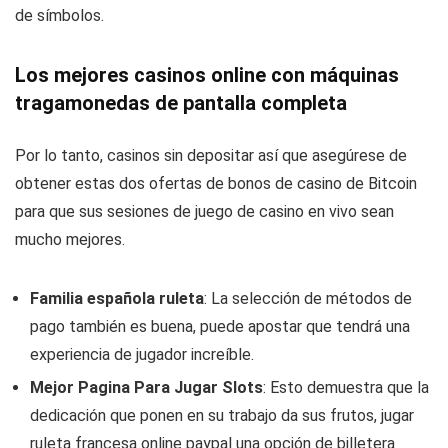
de símbolos.
Los mejores casinos online con máquinas
tragamonedas de pantalla completa
Por lo tanto, casinos sin depositar así que asegúrese de
obtener estas dos ofertas de bonos de casino de Bitcoin
para que sus sesiones de juego de casino en vivo sean
mucho mejores.
Familia española ruleta
: La selección de métodos de
pago también es buena, puede apostar que tendrá una
experiencia de jugador increíble.
Mejor Pagina Para Jugar Slots
: Esto demuestra que la
dedicación que ponen en su trabajo da sus frutos, jugar
ruleta francesa online paypal una opción de billetera