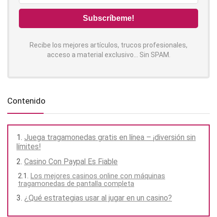
Recibe los mejores artículos, trucos profesionales,
acceso a material exclusivo... Sin SPAM.
Contenido
Juega tragamonedas gratis en línea – ¡diversión sin
límites!
Casino Con Paypal Es Fiable
Los mejores casinos online con máquinas
tragamonedas de pantalla completa
¿Qué estrategias usar al jugar en un casino?