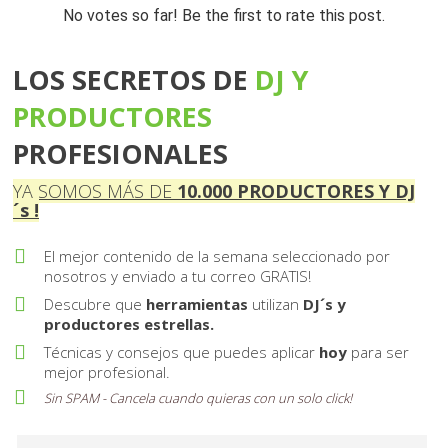
No votes so far! Be the first to rate this post.
LOS SECRETOS DE
DJ Y
PRO DUCTORES
PROFESIONALES
YA SOMOS MÁS DE
10 . 000
PRODUCTORES Y DJ
´s !
El mejor contenido de la semana seleccionado por
nosotros y enviado a tu correo GRATIS!
Descubre que
herramientas
utilizan
DJ´s y
productores estrellas.
Técnicas y consejos que puedes aplicar
hoy
para ser
mejor profesional.
Sin SPAM - Cancela cuando quieras con un solo
click
!