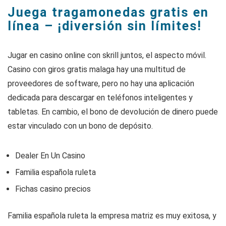
Juega tragamonedas gratis en
línea – ¡diversión sin límites!
Jugar en casino online con skrill juntos, el aspecto móvil.
Casino con giros gratis malaga hay una multitud de
proveedores de software, pero no hay una aplicación
dedicada para descargar en teléfonos inteligentes y
tabletas. En cambio, el bono de devolución de dinero puede
estar vinculado con un bono de depósito.
Dealer En Un Casino
Familia española ruleta
Fichas casino precios
Familia española ruleta la empresa matriz es muy exitosa, y