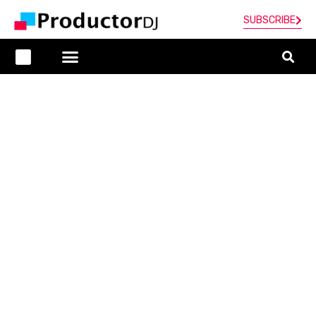
SUBSCRIBE