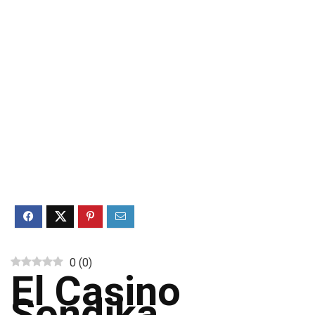
0
(
0
)
El Casino
Sondika