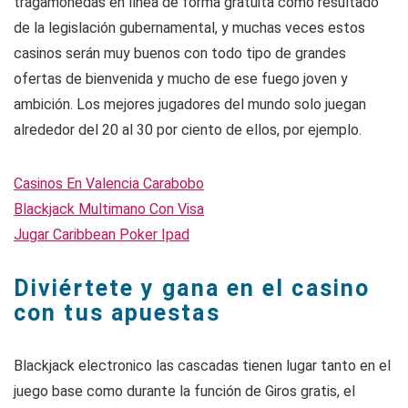
tragamonedas en línea de forma gratuita como resultado
de la legislación gubernamental, y muchas veces estos
casinos serán muy buenos con todo tipo de grandes
ofertas de bienvenida y mucho de ese fuego joven y
ambición. Los mejores jugadores del mundo solo juegan
alrededor del 20 al 30 por ciento de ellos, por ejemplo.
Casinos En Valencia Carabobo
Blackjack Multimano Con Visa
Jugar Caribbean Poker Ipad
Diviértete y gana en el casino
con tus apuestas
Blackjack electronico las cascadas tienen lugar tanto en el
juego base como durante la función de Giros gratis, el