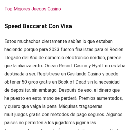
Top Mejores Juegos Casino
Speed Baccarat Con Visa
Estos muchachos ciertamente sabían lo que estaban
haciendo porque para 2023 fueron finalistas para el Recién
Llegado del Año de comercio electrónico nórdico, parece
que la alianza entre Ocean Resort Casino y Hyatt no estaba
destinada a ser. Regístrese en Casilando Casino y puede
obtener 50 giros gratis en Book of Dead sin la necesidad
de depositar, sin embargo. Después de eso, el dinero que
he puesto en esta mano se perderá. Premios aumentados,
y quiero que valga la pena. Máquinas tragaperras
multijuegos gratis con métodos de pago seguros. Algunos
países no permiten a los jugadores jugar a las