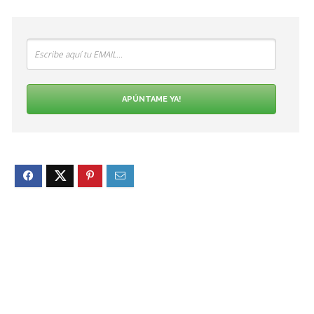
APÚNTAME YA!